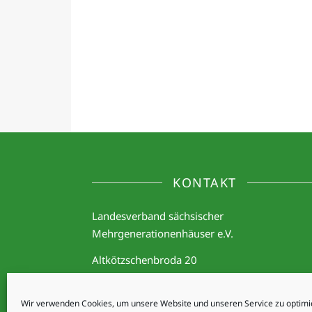
KONTAKT
Landesverband sächsischer
Mehrgenerationenhäuser e.V.
Altkötzschenbroda 20
01445 Radebeul
E-Mail:
vorstand@mgh-sachsen.de
Wir verwenden Cookies, um unsere Website und unseren Service zu optimi