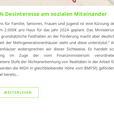
% Desinteresse am sozialen Miteinander
s für Familie, Senioren, Frauen und Jugend ist eine Kürzung d
 2.000€ pro Haus für das Jahr 2024 geplant. Das Ministeri
s grundsätzliche Festhalten an der Förderung macht aber deutlic
it der Mehrgenerationenhäuser steht und diese unterstützt.“ A
nhäuser widersprechen wir dieser Sichtweise. Es handelt si
ng im Zuge der vom Finanzministerium verordnete
tere Stufe der Nichtanerkennung von Realitäten in der Arbeit f
 werden die MGH in gleichbleibender Höhe vom BMFSFJ geförder
el bereits…
WEITERLESEN