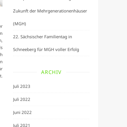
Zukunft der Mehrgenerationenhäuser
(MGH)
er
um
22. Sächsischer Familientag in
h,
ls
Schneeberg für MGH voller Erfolg
ch
n
ür
ARCHIV
t.
Juli 2023
Juli 2022
Juni 2022
Juli 2021