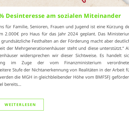
% Desinteresse am sozialen Miteinander
s für Familie, Senioren, Frauen und Jugend ist eine Kürzung d
 2.000€ pro Haus für das Jahr 2024 geplant. Das Ministeri
s grundsätzliche Festhalten an der Förderung macht aber deutlic
it der Mehrgenerationenhäuser steht und diese unterstützt.“ A
nhäuser widersprechen wir dieser Sichtweise. Es handelt si
ng im Zuge der vom Finanzministerium verordnete
tere Stufe der Nichtanerkennung von Realitäten in der Arbeit f
 werden die MGH in gleichbleibender Höhe vom BMFSFJ geförder
el bereits…
WEITERLESEN