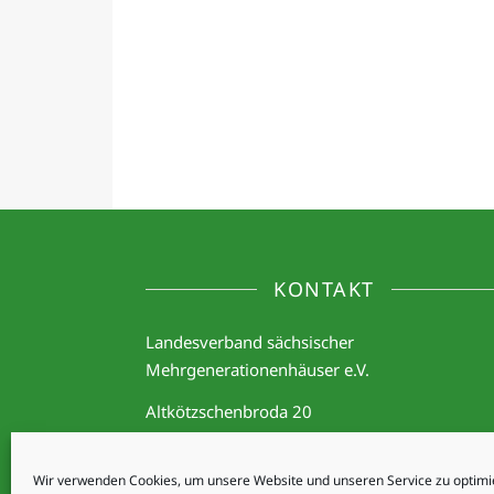
KONTAKT
Landesverband sächsischer
Mehrgenerationenhäuser e.V.
Altkötzschenbroda 20
01445 Radebeul
E-Mail:
vorstand@mgh-sachsen.de
Wir verwenden Cookies, um unsere Website und unseren Service zu optimi