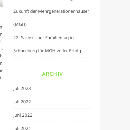
Zukunft der Mehrgenerationenhäuser
(MGH)
er
um
22. Sächsischer Familientag in
h,
ls
Schneeberg für MGH voller Erfolg
ch
n
ür
ARCHIV
t.
Juli 2023
Juli 2022
Juni 2022
Juli 2021